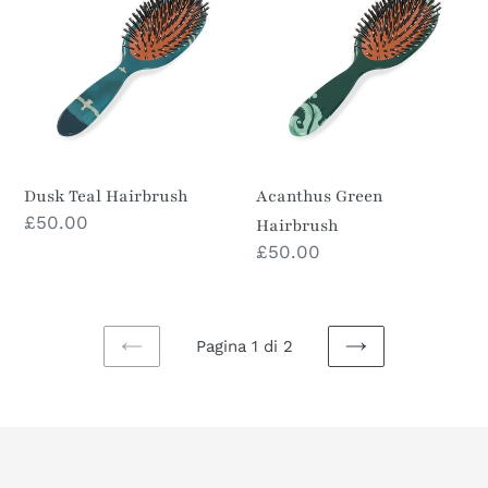
Hairbrush
Hairbrush
Dusk Teal Hairbrush
Acanthus Green
Prezzo
£50.00
Hairbrush
di
Prezzo
£50.00
listino
di
listino
Pagina 1 di 2
PAGINA
PAGINA
PRECEDENTE
SUCCESSIVA