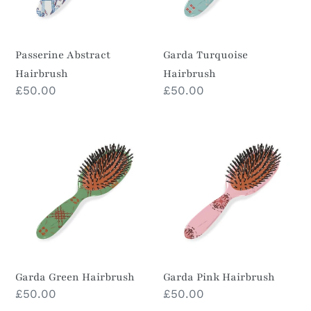
Passerine Abstract
Garda Turquoise
Hairbrush
Hairbrush
Prezzo
£50.00
Prezzo
£50.00
di
di
listino
listino
Garda
Garda
Green
Pink
Hairbrush
Hairbrush
Garda Green Hairbrush
Garda Pink Hairbrush
Prezzo
£50.00
Prezzo
£50.00