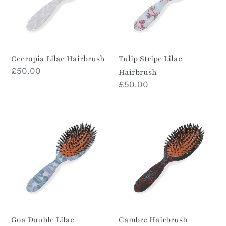
Cecropia Lilac Hairbrush
Tulip Stripe Lilac
Prezzo
£50.00
Hairbrush
di
Prezzo
£50.00
listino
di
listino
Goa
Cambre
Double
Hairbrush
Lilac
Hairbrush
Goa Double Lilac
Cambre Hairbrush