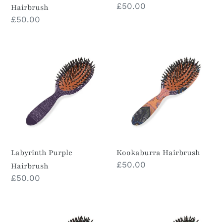
Prezzo
£50.00
Hairbrush
di
Prezzo
£50.00
listino
di
listino
Labyrinth
Kookaburra
Purple
Hairbrush
Hairbrush
Labyrinth Purple
Kookaburra Hairbrush
Prezzo
£50.00
Hairbrush
di
Prezzo
£50.00
listino
di
listino
Dusk
Acanthus
Teal
Green