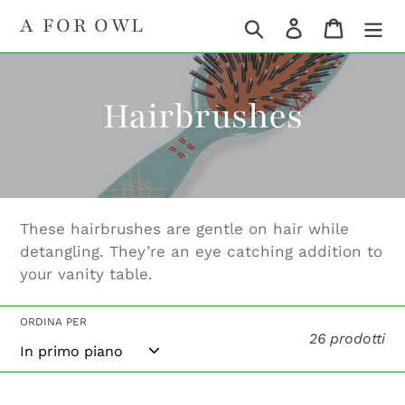
Vai
A FOR OWL
Cerca
Accedi
Carrello
direttamente
ai
contenuti
C
Hairbrushes
o
l
These hairbrushes are gentle on hair while
l
detangling. They’re an eye catching addition to
your vanity table.
e
ORDINA PER
z
26 prodotti
i
Rousham
Chatsworth