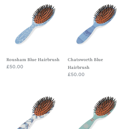
o
Blue
Blue
Hairbrush
Hairbrush
n
e
:
Rousham Blue Hairbrush
Chatsworth Blue
Prezzo
£50.00
Hairbrush
di
Prezzo
£50.00
listino
di
listino
Passerine
Garda
Abstract
Turquoise
Hairbrush
Hairbrush